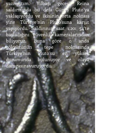
yazmıştım. Yılbaşı gecesi Reina
saldırısında bu defa Güneş Pluto’ya
yaklaşıyordu ve ikisinin orta noktası
yine Türkiye’nin Pluto’suna karşıt
yapıyordu. Saldırının saat 1:20: 54’te
başladığını güvenlik kameralarından
biliyoruz. Buna göre o anda
gökyüzünün tepe noktasında
Türkiye’nin Pluto’su en yüksek
durumunda bulunuyor ve olaya
damgasını vuruyordu.