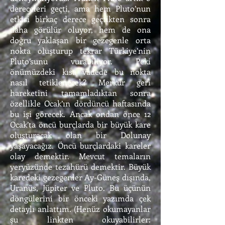
dereceleri geçti, ama hem Pluto’nun
etkisi birkaç derece geçtikten sonra
daha görülür oluyor, hem de ona
doğru yaklaşan bir gezegenle orta
nokta oluşturup tekrar Türkiye’nin
Pluto’sunu vurabiliyor. Peki
önümüzdeki kısa vadede bu nokta
nasıl tetiklenecek? Merkür geri
hareketini tamamladıktan sonra
özellikle Ocak’ın dördüncü haftasında
bu işi görecek. Ancak ondan önce 12
Ocak’ta öncü burçlarda bir büyük kare
oluşturacak olan bir Dolunay
yaşayacağız. Öncü burçlardaki kareler
olay demektir. Mevcut temaların
yeryüzünde tezahürü demektir. Büyük
karedeki gezegenler Ay-Güneş dışında,
Uranüs, Jüpiter ve Pluto. Bu üçünün
döngülerini bir önceki yazımda çek
detaylı anlattım. (Henüz okumayanlar
şu linkten okuyabilirler: