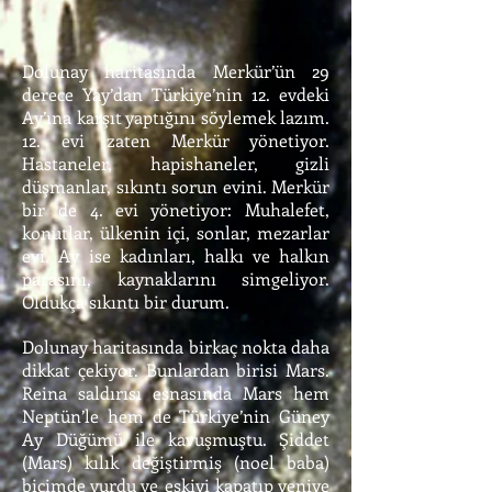
Dolunay haritasında Merkür’ün 29
derece Yay’dan Türkiye’nin 12. evdeki
Ay’ına karşıt yaptığını söylemek lazım.
12. evi zaten Merkür yönetiyor.
Hastaneler, hapishaneler, gizli
düşmanlar, sıkıntı sorun evini. Merkür
bir de 4. evi yönetiyor: Muhalefet,
konutlar, ülkenin içi, sonlar, mezarlar
evi. Ay ise kadınları, halkı ve halkın
parasını, kaynaklarını simgeliyor.
Oldukça sıkıntı bir durum.
Dolunay haritasında birkaç nokta daha
dikkat çekiyor. Bunlardan birisi Mars.
Reina saldırısı esnasında Mars hem
Neptün’le hem de Türkiye’nin Güney
Ay Düğümü ile kavuşmuştu. Şiddet
(Mars) kılık değiştirmiş (noel baba)
biçimde vurdu ve eskiyi kapatıp yeniye