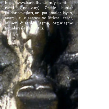
http://www.barisilhan.com/yasamin-
ritmi-isiginda-2017
) Özetle bunlar
iktidar savaşları, ani patlamalar, isyan,
anarşi, uluslararası ve kitlesel terör,
bilinen düzenleri aşma, özgürleşme
temaları ile bağlantılı.