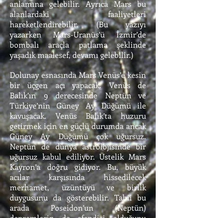
anlamına gelebilir. Ayrıca Mars bu
alanlardaki faaliyetleri
hareketlendirebilir. (Bu yazıyı
yazarken Mars-Uranüs’ü İzmir’de
bombalı araçla patlama şeklinde
yaşadık maalesef, devamı gelebilir.)
Dolunay esnasında Mars Venüs’e kesin
bir üçgen açı yapacak. Venüs de
Balık’ın 9 derecesinde Neptün ve
Türkiye’nin Güney Ay Düğümü ile
kavuşacak. Venüs Balık’ta huzuru
getirmek için en güçlü durumda ancak
Güney Ay Düğümü çok uğursuz.
Neptün de dünya astrolojisinde bir
uğursuz kabul ediliyor. Üstelik Mars
Kayron’a doğru gidiyor. Bu, büyük
acılar karşısında hissedilecek
merhamet, üzüntüyü ve birlik
duygusunu da gösterebilir. Tabii bu
arada Poseidon’un (Neptün)
depremlerin de efendisi olduğunu