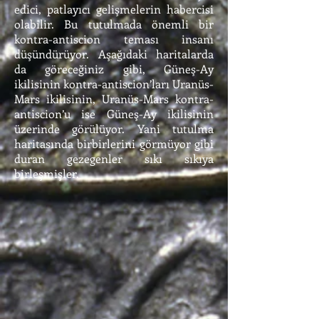
edici, patlayıcı gelişmelerin habercisi
olabilir. Bu tutulmada önemli bir
kontra-antiscion teması insanı
düşündürüyor. Aşağıdaki haritalarda
da göreceğiniz gibi, Güneş-Ay
ikilisinin kontra-antiscion’ları Uranüs-
Mars ikilisinin, Uranüs-Mars kontra-
antiscion’u ise Güneş-Ay ikilisinin
üzerinde görülüyor. Yani tutulma
haritasında birbirlerini görmüyor gibi
duran gezegenler sıkı sıkıya
birleşmişler.