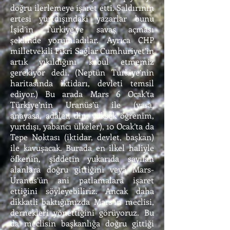
doğru ilerlemeye işaret etti. Saldırının
ertesi yurtdışındaki yazarlar bunu
İşid’in Türkiye’ye savaş açması
şeklinde yorumladılar. Ayrıca CHP
milletvekili Fikri Sağlar Cumhuriyet’in
artık yıkıldığını kabul etmemiz
gerekiyor dedi. (Neptün Türkiye’nin
haritasında iktidarı, devleti temsil
ediyor.) Bu arada Mars 6 Ocak’ta
Türkiye’nin Uranüs’ü ile (yasa,
anayasa, adalet, din, yüksek öğrenim,
yurtdışı, yabancı ülkeler), 10 Ocak’ta da
Tepe Noktası (iktidar, devlet, başkan)
ile kavuşacak. Burada en ilkel haliyle
öfkenin, şiddetin yukarıda sayılan
alanlara doğru gittiğini veya Mars-
Uranüs’ün ani patlamalara işaret
ettiğini söyleyebiliriz. Ancak daha
dikkatli baktığımızda Mars’ın meclisi,
dernekleri yönettiğini görüyoruz. Bu
da meclisin başkanlığa doğru gittiği