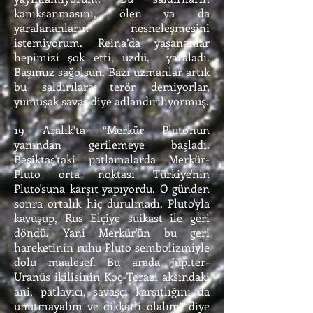
kanıksanmasını, ölen ya da
yaralananların nesneleşmesini
istemiyorum. Reina’da yaşananlar
hepimizi şok etti, üzdü, yaraladı.
Başımız sağolsun. Bazı uzmanlar artık
bu saldırılara terör demiyorlar,
yumuşak savaş diye adlandırılıyormuş.
19 Aralık’ta “Merkür Pluto'nun
yanından gerilemeye başladı.
Beşiktaş'taki patlamalarda Merkür-
Pluto orta noktası Türkiye'nin
Pluto'suna karşıt yapıyordu. O günden
sonra ortalık hiç durulmadı. Pluto'yla
kavuşup, Rus Elçiye suikast ile geri
döndü. Yani Merkür'ün bu geri
hareketinin ruhu Pluto sembolizmiyle
dolu maalesef. Bu arada Jüpiter-
Uranüs ikilisinin Koç-Terazi aksındaki
ani, patlayıcı, savaşçı karşıtlığını da
unutmayalım ve dikkatli olalım” diye