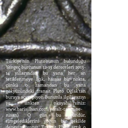
Türkiye’nin Pluto’sunun bulunduğu
Yengeç burcunun 12-13 dereceleri 2013-
14 yıllarından bu yana her an
tetiklenmeye açık, hassas bir nokta,
çünkü o zamandan bu yana
gökyüzündeki transit Pluto Oğlak’tan
buraya açı yapıyor. Bununla ilgili yazıyı
şu linkten okuyabilirsiniz:
www.barisilhan.com/yeralt-tanrs-ve-
nisan
) O gün bu gündür,
simgelediklerini yoğun bir şekilde
deneyimliyoruz. Transit Pluto artık o