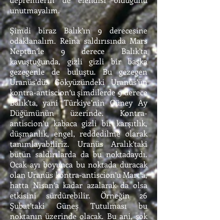
unutmayalım.
Şimdi biraz Balık’ın 9 derecesine
odaklanalım. Reina saldırısında Mars
Neptün’le 9 derece Balık’ta
kavuştuğunda, gizli gizli bir başka
gezegenle de buluştu. Bu gezegen
Uranüs’dü. Gökyüzündeki Uranüs’ün
kontra-antiscion’u şimdilerde 9 derece
Balık’ta, yani Türkiye’nin Güney Ay
Düğümünün üzerinde. Kontra-
antiscion’u kabaca gizli bir karşıtlık,
düşmanlık, engel, reddedilme olarak
tanımlayabiliriz. Uranüs Aralık’taki
bütün saldırılarda da bu noktadaydı.
Ocak ayı boyunca bu noktada duracak
olan Uranüs kontra-antiscion’u Mart’a,
hatta Nisan’a kadar azalarak da olsa
etkisini sürdürebilir. Örneğin 26
Şubat’taki Güneş Tutulması bu
noktanın üzerinde olacak. Bu ani, şok