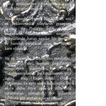
için ortaklardan bahsetmek pek
mümkün görünmüyor.
Nisan ayında isyanın, özgürlüğün, ani
ve beklenmedik olayların gezegeni
Uranüs de Pluto’ya eşlik etmeye
başlayacak. Hatta Nisan sonunda
gökyüzünde hatırı sayılır bir gerilim
ve hareket yaratacak olan bir büyük
kare oluşacak.
Ve 29 Nisan’da Türkiye’nin meclisini,
hazinesini, sivil toplum örgütlerini
simgeleyen alanında bir Güneş
Tutulması olacak. Bu tutulmanın yeri
ilginç. 2013 Kasım’ındaki Güneş
Tutulması ile aynı aksta bulunuyor. Bu
aksta daha önce 1994-95 yıllarında
tutulmalar olmuştu. Bu yılların
tarihine göz atmakta yarar var.
Yerimiz sınırlı olduğu için şimdilik