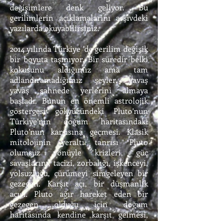
değişimlere denk geliyor. Bu
gerilimlerin açıklamalarını arşivdeki
yazılarda okuyabilirsiniz.
2014 yılında Türkiye ’de gerilim değişik
bir boyuta taşınıyor. Bir süredir belki
kokusunu aldığımız ama tam
adlandıramadığımız şeyler, yavaş
yavaş sahnede yerlerini almaya
başladı. Bunun en önemli astrolojik
göstergesi gökyüzündeki Pluto’nun
Türkiye’nin doğum haritasındaki
Pluto’nun karşısına geçmesi. Klasik
mitolojinin yeraltı tanrısı Pluto
olumsuz yönüyle krizleri, güç
savaşlarını, tacizi, zorbalığı, işkenceyi,
yolsuzluğu, çürümeyi simgeleyen bir
gezegen. Karşıt açı, bir düşmanlık
açısı. Pluto ağır hareket eden bir
gezegen olduğu için doğum
haritasında kendine karşıt gelmesi,