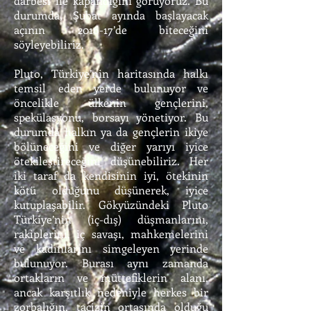
darbesi ile kapandığını görüyoruz. Bu
durumda, Şubat ayında başlayacak
açının 2016-17’de biteceğini
söyleyebiliriz.
Pluto, Türkiye’nin haritasında halkı
temsil eden yerde bulunuyor ve
öncelikle ülkenin gençlerini,
spekülasyonu, borsayı yönetiyor. Bu
durumda halkın ya da gençlerin ikiye
bölüneceğini ve diğer yarıyı iyice
ötekileştireceğini düşünebiliriz. Her
iki taraf da kendisinin iyi, ötekinin
kötü olduğunu düşünerek, iyice
kutuplaşabilir. Gökyüzündeki Pluto
Türkiye’nin (iç-dış) düşmanlarını,
rakiplerini, iç savaşı, mahkemelerini
ve kadınlarını simgeleyen yerinde
bulunuyor. Burası aynı zamanda
ortakların ve müttefiklerin alanı,
ancak karşıtlık nedeniyle herkes bir
zorbalığın, tacizin ortasında olduğu