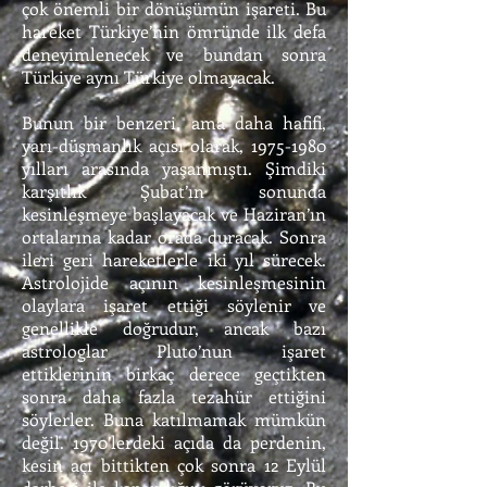
çok önemli bir dönüşümün işareti. Bu
hareket Türkiye’nin ömründe ilk defa
deneyimlenecek ve bundan sonra
Türkiye aynı Türkiye olmayacak.
Bunun bir benzeri, ama daha hafifi,
yarı-düşmanlık açısı olarak, 1975-1980
yılları arasında yaşanmıştı. Şimdiki
karşıtlık Şubat’ın sonunda
kesinleşmeye başlayacak ve Haziran’ın
ortalarına kadar orada duracak. Sonra
ileri geri hareketlerle iki yıl sürecek.
Astrolojide açının kesinleşmesinin
olaylara işaret ettiği söylenir ve
genellikle doğrudur, ancak bazı
astrologlar Pluto’nun işaret
ettiklerinin birkaç derece geçtikten
sonra daha fazla tezahür ettiğini
söylerler. Buna katılmamak mümkün
değil. 1970’lerdeki açıda da perdenin,
kesin açı bittikten çok sonra 12 Eylül