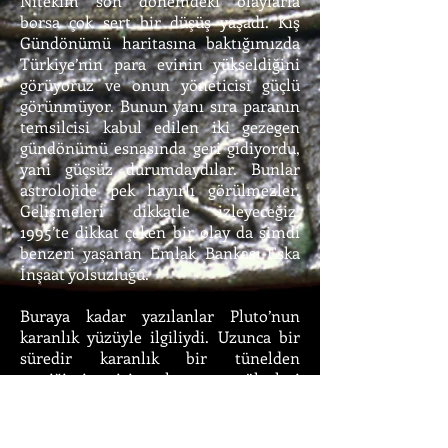
Nitekim son dönemdeki olaylarla
borsa çok sert bir düşüş yaşadı. Kış
Gündönümü haritasına baktığımızda
Türkiye’nin para evinin yükseldiğini
görüyoruz ve onun yöneticisi güçlü
görünmüyor. Bunun yanı sıra paranın
temsilcisi kabul edilen iki gezegen
gündönümü esnasında geri gidiyordu,
yani güçsüz durumdaydılar. Bunlar
astrolojide pek hayırlı görülmezler.
Gelişmeleri dikkatle izleyeceğiz.
1995’te dikkat çeken bir olay da şimdi
benzeri yaşanan Emlak Bankası-Eska
İnşaat yolsuzluğu.
Buraya kadar yazılanlar Pluto’nun
karanlık yüzüyle ilgiliydi. Uzunca bir
süredir karanlık bir tünelden
geçtiğimiz için hemen gölgeleri
görmek daha kolay. Oysa Pluto’nun
aydınlık yönleri de var. Mitolojide
Pluto yeraltının yöneticisi olarak hem