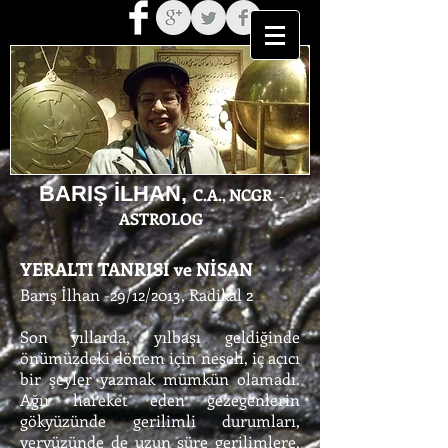
BARIŞ İLHAN,
C.A., NCGR
-
ASTROLOG
YERALTI TANRISI ve NİSAN
Barış İlhan -29/12/2013, Radikal 2
Son yıllarda, yılbaşı geldiğinde
önümüzdeki dönem için neşeli, iç açıcı
bir şeyler yazmak mümkün olamadı.
Ağır hareket eden gezegenlerin
gökyüzünde gerilimli durumları,
yeryüzünde de uzun süre gerilimlere,