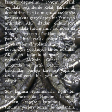
kısaca değinelim. 1995’in Aralık
ayındaki seçimlerde Refah Partisi ilk
defa birinci parti olmuştu. 2002’de söz
konusu aksta gerçekleşen bir Yeniay’ın
ardından AKP iktidar oldu. 2013
Kasım’ındaki tutulmanın ardından da
Bülent Arınç’ın açıklamaları ile
partide bir çatlak oluştu. Bunu
dershaneler ve yolsuzluk operasyonu
izledi. Öyle görünüyor ki, bu noktalar
AKP için (olumlu-olumsuz) hassas
noktalar. AKP’nin Güneş’i Aslan
burcunda ve artık Satürn Akrep
burcundan buraya kare açı yaparak
uzun sürecek bir gerilime işaret
ediyor.
Söz konusu tutulmalarla ilgili bir
ilginç nokta da ekonomi. İstanbul
Borsası, 1995’te kurulmuş. Yani
tutulma yerleri borsa ile bağlantılı.