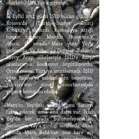
olurken Mars Yay’a girmişti.
14 Eylül 2014 günü İŞİD bütün gücüyle
Rojava’da (Türkiye-Suriye sınırı)
Kobani’ye saldırdı. Kamışlı’ya attığı
havan topları Mardin Nusaybin’e
düştü. O sırada Mars yine Yay’a
giriyordu. Ve Amerika Dışişleri Bakan’ı
Kerry Arap ülkeleriyle İSİD’e karşı
uluslararası koalisyon örgütlüyordu.
Ortak metni Türkiye imzalamadı. İŞİD
eğer Rojava’ya saldırılarını başarırsa,
Türkiye’nin güney sınırlarındaki
yegane komşusu olacak.
Mars’ın Yay’daki yolculuğunu Satürn
takip edecek, ama ona daha var. İkisi
Yay’da bir arada bulunmayacaklar.
Satürn’ün Yay’a girdiği sıralarda, Ocak
ayında Mars Balık’tan ona kare açı
yapacak ve hükümetin başını ağrıtmak