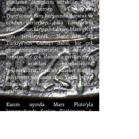
gündeme damgasını vurabilir. Pluto
hemen hemen Türkiye’nin
Pluto’sunun tam karşısında duracak ve
oradan ilerlerken, hâlâ Türkiye’nin
Pluto’sunun karşısındayken, Mars gelip
onu tetikleyecek. Her ikisi de
Türkiye’nin Güneş’i dahil, bir çok
gezegeninin yöneticisi. Bu durumda
hayatın bir çok alanında gerilim veya
en azından hareketlenme
bekleyebiliriz. İnşallah hareket olumlu
gelişmeler yönünde olur. Yoksa bu açı
düşmanlık, terör, savaş, patlama
işaretidir.
Kasım ayında Mars Pluto’yla
kavuştuğunda Satürn Türkiye’nin 6.
evini (işçi, ordu, hastalık) etkilemeye
başlayacak. Bu arada Ekim ayında iki
tutulma yaşanacak. Bu tutulmaların
yöneticisi Mars olacak. Astrolog Peter