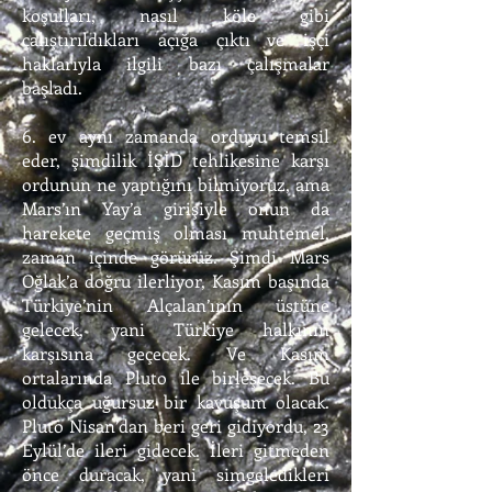
koşulları, nasıl köle gibi
çalıştırıldıkları açığa çıktı ve işçi
haklarıyla ilgili bazı çalışmalar
başladı.
6. ev aynı zamanda orduyu temsil
eder, şimdilik İŞİD tehlikesine karşı
ordunun ne yaptığını bilmiyoruz, ama
Mars’ın Yay’a girişiyle onun da
harekete geçmiş olması muhtemel,
zaman içinde görürüz. Şimdi Mars
Oğlak’a doğru ilerliyor, Kasım başında
Türkiye’nin Alçalan’ının üstüne
gelecek, yani Türkiye halkının
karşısına geçecek. Ve Kasım
ortalarında Pluto ile birleşecek. Bu
oldukça uğursuz bir kavuşum olacak.
Pluto Nisan’dan beri geri gidiyordu, 23
Eylül’de ileri gidecek. İleri gitmeden
önce duracak, yani simgeledikleri