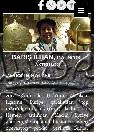
BARIŞ İLHAN,
C.A., NCGR
-
ASTROLOG
MARS'IN HALLERİ
Barış İlhan -18/09/2014
2012 Ekim’inde Urfa’nın Akçakale
ilçesine Suriye tarafından top
mermileri düştü. 3 çocuk, 2 kadın öldü.
Hemen ardından Meclis Suriye
gündemiyle toplandı, hükümete askeri
operasyon yetkisi verildi. Bunlar