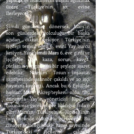
üzere Türkiye’nin 10. evine
ilerleyecek.
Şimdi günümüze dönersek, Mars’ın
son günlerdeki yolculuğu bir başka
açıdan dikkat çekiyor. Türkiye’nin
işçileri temsil eden 6. evini Yay burcu
kesiyor. Yani şimdi Mars 6. eve girdi ve
işçilerle ilgili kaza, sorun, kavga,
patlama, yangın gibi bir şeylere işaret
edebilir. Nitekim Tosun inşaatın
şantiyesinde asansör çakıldı ve 10 işçi
hayatını kaybetti. Ancak bu 6 Eylül’de
henüz Mars Akrep’teyken oldu. Bu
durumda Yay’ın yöneticisi Jüpiter’e
bakmamız gerekiyor ve baktığımızda o
gün Mars’ın Türkiye’nin Jüpiter’inin
tam üstünde olduğunu görüyoruz. Bu
cinayet niteliğindeki kaza sayesinde
Türkiye’deki işçilerin çalışma