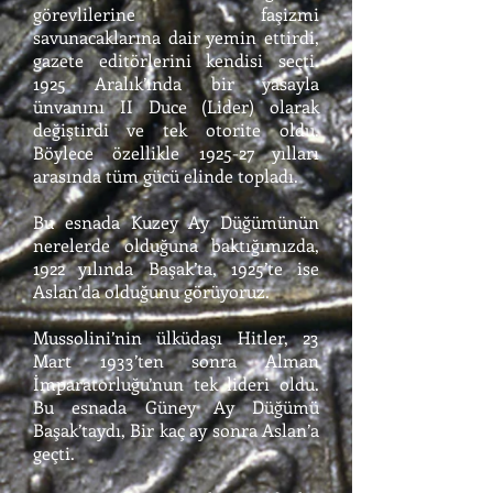
görevlilerine faşizmi
savunacaklarına dair yemin ettirdi,
gazete editörlerini kendisi seçti.
1925 Aralık’ında bir yasayla
ünvanını II Duce (Lider) olarak
değiştirdi ve tek otorite oldu.
Böylece özellikle 1925-27 yılları
arasında tüm gücü elinde topladı.
Bu esnada Kuzey Ay Düğümünün
nerelerde olduğuna baktığımızda,
1922 yılında Başak’ta, 1925’te ise
Aslan’da olduğunu görüyoruz.
Mussolini’nin ülküdaşı Hitler, 23
Mart 1933’ten sonra Alman
İmparatorluğu’nun tek lideri oldu.
Bu esnada Güney Ay Düğümü
Başak’taydı, Bir kaç ay sonra Aslan’a
geçti.