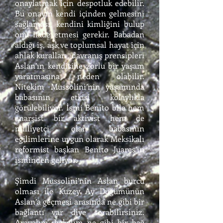
onaylatmak için despotluk edebilir.
Bu onayın kendi içinden gelmesini
sağlaması, kendini kimliğini bulup
onu ifade etmesi gerekir. Babadan
aldığı iş, aşk ve toplumsal hayat için
ahlak kuralları, davranış prensipleri
Aslan’ın kendisine zorlu bir yaşam
yaratmasına neden olabilir.
Nitekim Mussolini’nin yaşamında
babasının etkisi kolaylıkla
görülebiliyor. İsmi Benito bile hem
anarşist bir aktivist hem de
milliyetçi olan babasının
eğilimlerine uygun olarak Meksikalı
reformist başkan Benito Juares’in
isminden geliyor.
Şimdi Mussolini’nin Aslan burcu
olması ile Kuzey Ay Düğümünün
Aslan’a geçmesi arasında ne gibi bir
bağlantı var diye sorabilirsiniz.
Arayalım, bakalım ne gibi bir bağ