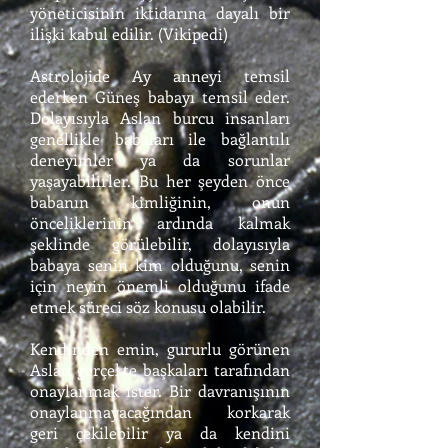
yöneticisinin iktidarına dayalı bir
ilişki kabul edilir. (Vikipedi)
Astrolojide Ay anneyi temsil
ederken Güneş babayı temsil eder.
Dolayısıyla Aslan burcu insanları
genellikle babaları ile bağlantılı
deneyimler ya da sorunlar
yaşayabilirler. Bu her şeyden önce
babanın kimliğinin, onun
önceliklerinin ardında kalmak
şeklinde görülebilir, dolayısıyla
babaya senin kim olduğunu, senin
için neyin önemli olduğunu ifade
etmek süreci söz konusu olabilir.
Kendinden emin, gururlu görünen
Aslan gerçekte başkaları tarafından
onaylanmak ister. Bir davranışının
onaylanmayacağından korkarak
geri çekilebilir ya da kendini