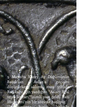
9 Mayıs’ta Kuzey Ay Düğümünün
Başak’tan Aslan’a geçişini
düşünürken aklıma 2009 yılında
Radikal 2 için yazdığım “Aslan: Kral
veya Soytarı””isimli yazı geldi. Yazı
Mussolini’nin bir sözüyle başlıyor.
“Programımız basit: İtalya’yı