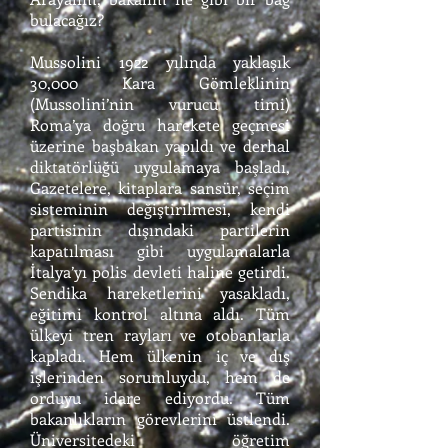
bulacağız?
Mussolini 1922 yılında yaklaşık
30,000 Kara Gömleklinin
(Mussolini’nin vurucu timi)
Roma’ya doğru harekete geçmesi
üzerine başbakan yapıldı ve derhal
diktatörlüğü uygulamaya başladı,
Gazetelere, kitaplara sansür, seçim
sisteminin değiştirilmesi, kendi
partisinin dışındaki partilerin
kapatılması gibi uygulamalarla
İtalya’yı polis devleti haline getirdi.
Sendika hareketlerini yasakladı,
eğitimi kontrol altına aldı. Tüm
ülkeyi tren rayları ve otobanlarla
kapladı. Hem ülkenin iç ve dış
işlerinden sorumluydu, hem de
orduyu idare ediyordu. Tüm
bakanlıkların görevlerini üstlendi.
Üniversitedeki öğretim