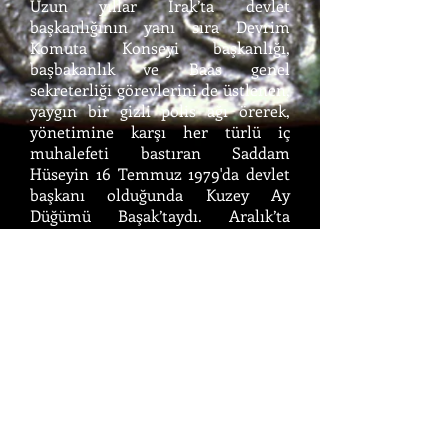
Uzun yıllar Irak’ta devlet
başkanlığının yanı sıra Devrim
Komuta Konseyi başkanlığı,
başbakanlık ve Baas genel
sekreterliği görevlerini de üstlenen,
yaygın bir gizli polis ağı örerek,
yönetimine karşı her türlü iç
muhalefeti bastıran Saddam
Hüseyin 16 Temmuz 1979'da devlet
başkanı olduğunda Kuzey Ay
Düğümü Başak’taydı. Aralık’ta
Aslan’a geçti.
Bu örneklerde görüldüğü üzere,
Kuzey Ay Düğümünün Başak’tan
Aslan’a geçişinin ülkelerde tek
adam veya lider sistemine geçişe
denk gelmesi dikkate değer
görünüyor. Ay Düğümleri zodyakta
geriye doğru giderler. Buna göre
önce Terazi’den geçerler, sonra
Başak’ta yol alırlar ve Aslan’a