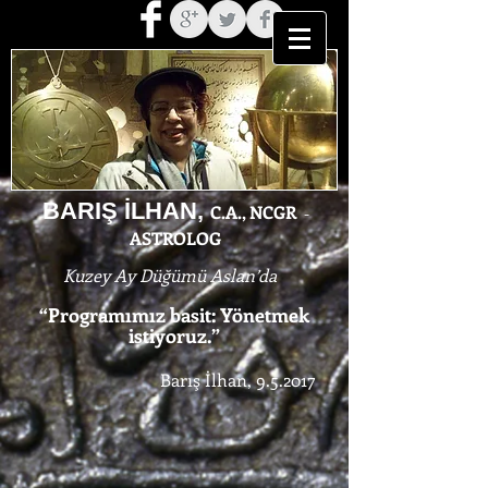
BARIŞ İLHAN,
C.A., NCGR
-
ASTROLOG
Kuzey Ay Düğümü Aslan’da
“Programımız basit: Yönetmek
istiyoruz.”
Barış İlhan, 9.5.2017