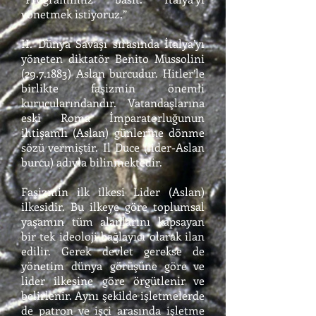
yönetmek istiyoruz.”
II. Dünya Savaşı sırasında İtalya’yı
yöneten diktatör Benito Mussolini
(29.7.1883)
Aslan burcudur. Hitler’le
birlikte faşizmin önemli
kurucularındandır. Vatandaşlarına
eski Roma İmparatorluğunun
ihtişamlı (Aslan) günlerine dönme
sözü vermiştir. Il Duce (lider-Aslan
burcu) adıyla bilinmektedir.
Faşizmin ilk ilkesi Lider (Aslan)
ilkesidir. Bu ilkeye göre toplumsal
yaşamın tüm alanlarını kapsayan
bir tek ideoloji bağlayıcı olarak ilan
edilir. Gerek devlet gerekse de
yönetim dünya görüşüne göre ve
lider ilkesine göre örgütlenir ve
belirlenir. Aynı şekilde işletmelerde
de patron ve işçi arasında işletme