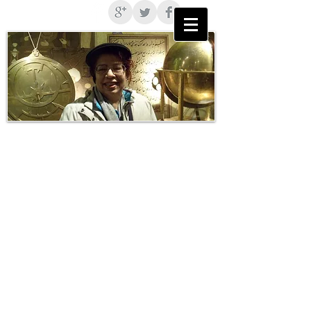
BARIŞ İLHAN,
C.A., NCGR
-
ASTROLOG
2020’de Henüz Dardayız
Barış İlhan,
26.12.2019
"
Kuşkusuz yeni bir çağ geliyor. Bu çağ
gezegensel bir çağ olacak. Ama
çağların başlangıçları genellikle
korkunçtur. En acımasız haliyle erildir,
şiddet içerir. Yeni çağlar yumuşakça
gelmezler, bunlar saldırganlık ve
çarpışma zamanlarıdır. Yumuşak,